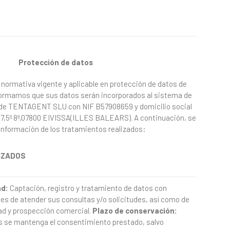
Protección
de datos
normativa vigente y aplicable en protección de datos de
nformamos que sus datos serán incorporados al sistema de
d de TENTAGENT SLU con NIF B57908659 y domicilio social
,5º 8ª,07800 EIVISSA(ILLES BALEARS). A continuación, se
a información de los tratamientos realizados:
IZADOS
ad:
Captación, registro y tratamiento de datos con
des de atender sus consultas y/o solicitudes, así como de
ad y prospección comercial.
Plazo
de
conservación:
s se mantenga el consentimiento prestado, salvo