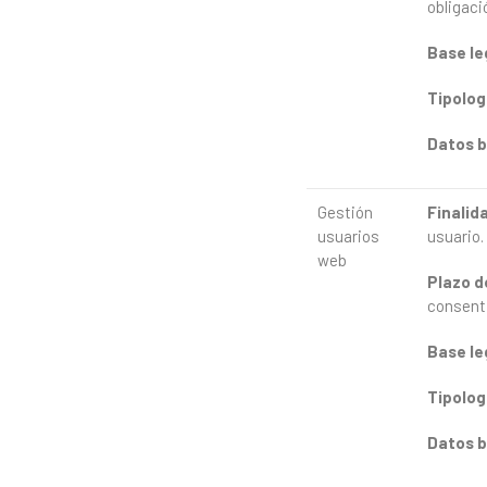
obligació
Base
le
Tipolog
Datos
b
Gestión
Finalid
usuarios
usuario.
web
Plazo
d
consenti
Base
le
Tipolog
Datos
b