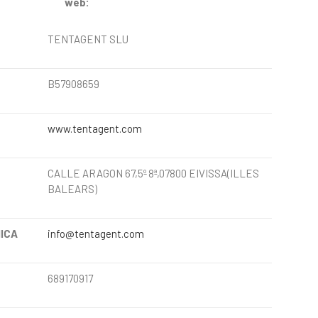
web:
TENTAGENT SLU
B57908659
www.tentagent.com
CALLE ARAGON 67,5º 8ª,07800 EIVISSA(ILLES
BALEARS)
ICA
info@tentagent.com
689170917