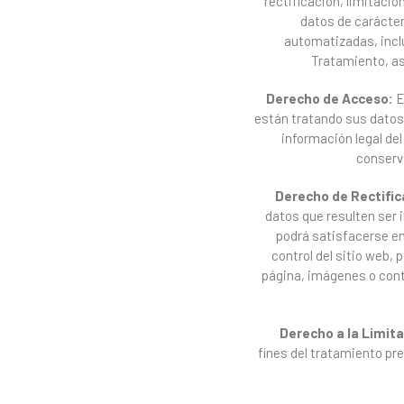
rectificación, limitació
datos de carácter
automatizadas, inclu
Tratamiento, as
Derecho
de
Acceso:
E
están tratando sus datos 
información legal del
conserva
Derecho de Rectific
datos que resulten ser 
podrá satisfacerse en
control del sitio web, 
página, imágenes o cont
Derecho a la Limit
fines del tratamiento pre