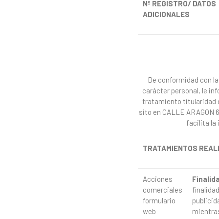
Nº REGISTRO/ DATOS
ADICIONALES
De conformidad con la 
carácter personal, le i
tratamiento titularida
sito en CALLE ARAGON 67
facilita l
TRATAMIENTOS
REAL
Acciones
Finalid
comerciales
finalida
formulario
publicid
web
mientra