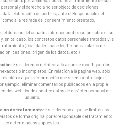
n, supresión, portabilidad, oposición al tratamiento de sus
 personal y el derecho a no ser objeto de decisiones
ida la elaboración de perfiles, ante el Responsable del
í como a la retirada del consentimiento prestado.
s el derecho del usuario a obtener confirmación sobre si se
y, en tal caso, los concretos datos personales tratados y la
 tratamiento (finalidades, base legitimadora, plazos de
ción, cesiones, origen de los datos, etc.).
ación:
Es el derecho del afectado a que se modifiquen los
inexactos o incompletos. En relación a la página web, sólo
 relación a aquella información que se encuentre bajo el
por ejemplo, eliminar comentarios publicados en la propia
enidos web donde consten datos de carácter personal del
usuario.
ación de tratamiento:
Es el derecho a que se limiten los
vistos de forma original por el responsable del tratamiento
en determinados supuestos.