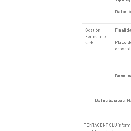
Datos
b
Gestión
Finalid
Formulario
Plazo
d
web
consent
Base
le
Datos
básicos:
No
TENTAGENT SLU informa a