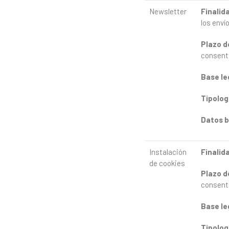
Newsletter
Finalid
los enví
Plazo
d
consent
Base
le
Tipolog
Datos
b
Instalación
Finalid
de cookies
Plazo
d
consent
Base
le
Tipolog