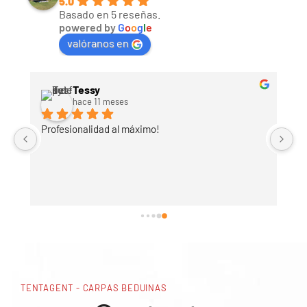
5.0
Basado en 5 reseñas.
powered by
G
o
o
g
l
e
valóranos en
Tessy
hace 11 meses
Profesionalidad al máximo!
TENTAGENT - CARPAS BEDUINAS