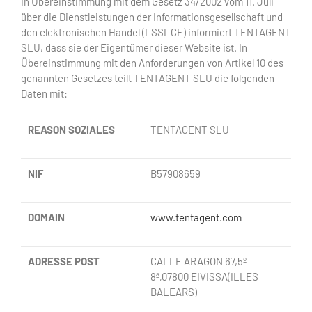
In Übereinstimmung mit dem Gesetz 34/2002 vom 11. Juli
über die Dienstleistungen der Informationsgesellschaft und
den elektronischen Handel (LSSI-CE) informiert TENTAGENT
SLU, dass sie der Eigentümer dieser Website ist. In
Übereinstimmung mit den Anforderungen von Artikel 10 des
genannten Gesetzes teilt TENTAGENT SLU die folgenden
Daten mit:
REASON
SOZIALES
TENTAGENT
SLU
NIF
B57908659
DOMAIN
www.tentagent.com
ADRESSE
POST
CALLE ARAGON 67,5º
8ª,07800 EIVISSA(ILLES
BALEARS)